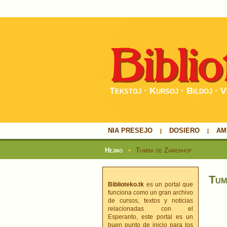
Tekstoj · Kursoj · Bildoj · V
NIA PRESEJO
DOSIERO
AM
Hejmo
Tumba de Zamenhof
Tum
Biblioteko.tk
es un portal que
funciona como un gran archivo
de cursos, textos y noticias
relacionadas con el
Esperanto, este portal es un
buen punto de inicio para los