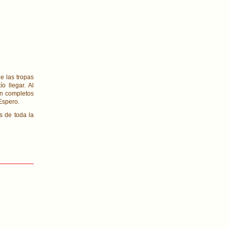
e las tropas
o llegar. Al
an completos
Espero.
 de toda la