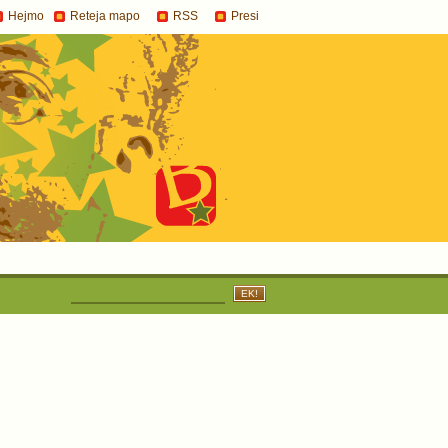
Hejmo
Reteja mapo
RSS
Presi