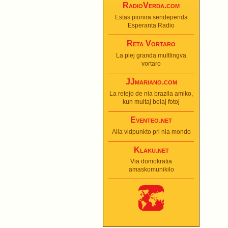
RadioVerda.com
Estas pionira sendependa
Esperanta Radio
Reta Vortaro
La plej granda multlingva
vortaro
JJmariano.com
La retejo de nia brazila amiko,
kun multaj belaj fotoj
Eventeo.net
Alia vidpunkto pri nia mondo
Klaku.net
Via domokratia
amaskomunikilo